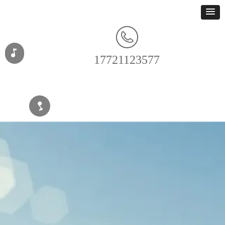
넣
17721123577
넣